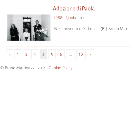
Adozione di Paola
1988
-
Quotidiano
Nel convento di Salussola (BI) Bruno Marti
«
1
2
3
4
5
6
...
10
»
© Bruno Martinazzi, 2014 -
Cookie Policy